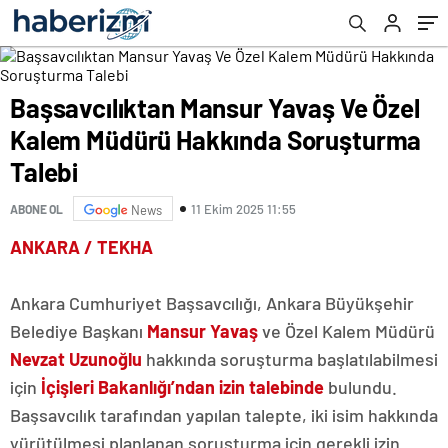
Başsavcılıktan Mansur Yavaş Ve Özel
Kalem Müdürü Hakkında Soruşturma
Talebi
11 Ekim 2025 11:55
ABONE OL
News
ANKARA / TEKHA
Ankara Cumhuriyet Başsavcılığı, Ankara Büyükşehir
Belediye Başkanı
Mansur Yavaş
ve Özel Kalem Müdürü
Nevzat Uzunoğlu
hakkında soruşturma başlatılabilmesi
için
İçişleri Bakanlığı’ndan izin talebinde
bulundu.
Başsavcılık tarafından yapılan talepte, iki isim hakkında
yürütülmesi planlanan soruşturma için gerekli izin