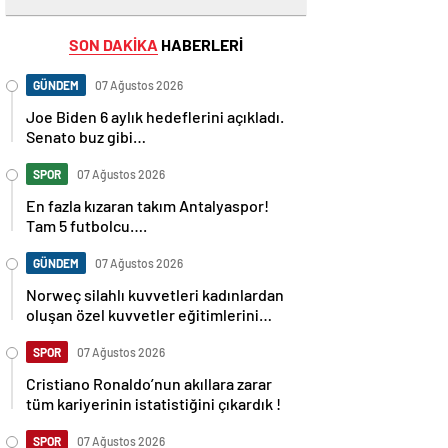
SON DAKİKA
HABERLERİ
GÜNDEM
07 Ağustos 2026
Joe Biden 6 aylık hedeflerini açıkladı.
Senato buz gibi…
SPOR
07 Ağustos 2026
En fazla kızaran takım Antalyaspor!
Tam 5 futbolcu….
GÜNDEM
07 Ağustos 2026
Norweç silahlı kuvvetleri kadınlardan
oluşan özel kuvvetler eğitimlerini
başlattı.
SPOR
07 Ağustos 2026
Cristiano Ronaldo’nun akıllara zarar
tüm kariyerinin istatistiğini çıkardık !
SPOR
07 Ağustos 2026