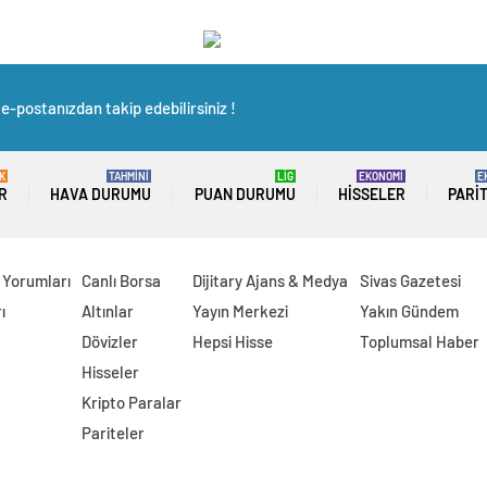
e-postanızdan takip edebilirsiniz !
K
TAHMİNİ
LİG
EKONOMİ
E
R
HAVA DURUMU
PUAN DURUMU
HISSELER
PARI
 Yorumları
Canlı Borsa
Dijitary Ajans & Medya
Sivas Gazetesi
ı
Altınlar
Yayın Merkezi
Yakın Gündem
Dövizler
Hepsi Hisse
Toplumsal Haber
Hisseler
Kripto Paralar
Pariteler