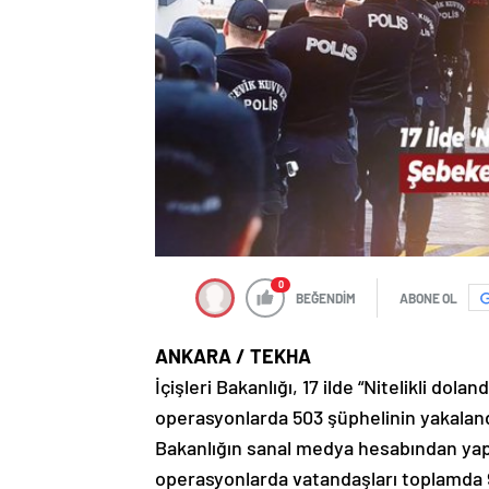
0
BEĞENDİM
ABONE OL
ANKARA / TEKHA
İçişleri Bakanlığı, 17 ilde “Nitelikli dol
operasyonlarda 503 şüphelinin yakalandığ
Bakanlığın sanal medya hesabından yapı
operasyonlarda vatandaşları toplamda 9