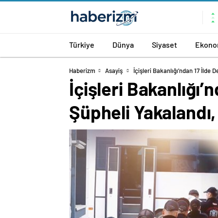
Türkiye
Dünya
Siyaset
Ekono
Haberizm
Asayiş
İçişleri Bakanlığı’ndan 17 İlde
İçişleri Bakanlığı’
Şüpheli Yakalandı