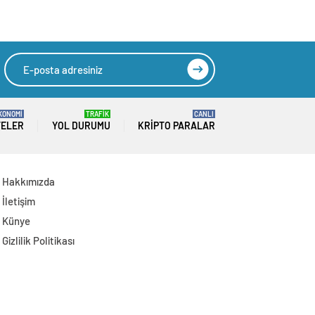
Operasyon: 12
Şüpheli Gözaltında
KONOMİ
TRAFİK
CANLI
TELER
YOL DURUMU
KRIPTO PARALAR
Hakkımızda
İletişim
Künye
Gizlilik Politikası