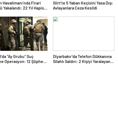
 Havalimanı’nda Firari
Siirt’te 5 Yaban Keçisini Yasa Dışı
 Yakalandı: 22 Yıl Hapis
Avlayanlara Ceza Kesildi
 Bulunuyordu
l’da “Ay Grubu” Suç
Diyarbakır’da Telefon Dükkanına
e Operasyon: 12 Şüpheli
Silahlı Saldırı: 2 Kişiyi Yaralayan
nda
Şüpheli Tutuklandı