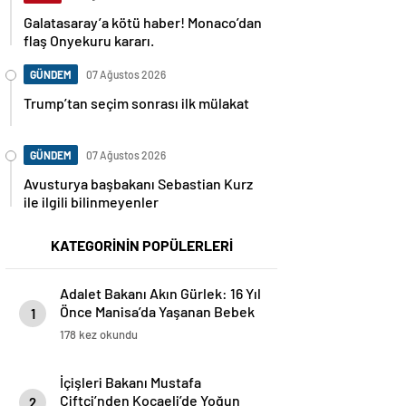
Galatasaray’a kötü haber! Monaco’dan
flaş Onyekuru kararı.
GÜNDEM
07 Ağustos 2026
Trump’tan seçim sonrası ilk mülakat
GÜNDEM
07 Ağustos 2026
Avusturya başbakanı Sebastian Kurz
ile ilgili bilinmeyenler
KATEGORİNİN POPÜLERLERİ
Adalet Bakanı Akın Gürlek: 16 Yıl
Önce Manisa’da Yaşanan Bebek
1
Ölümü Hadisesi Aydınlatıldı
178 kez okundu
İçişleri Bakanı Mustafa
Çiftçi’nden Kocaeli’de Yoğun
2