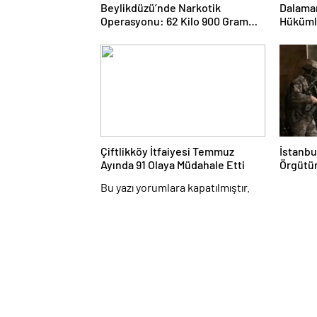
Beylikdüzü’nde Narkotik
Dalaman
Operasyonu: 62 Kilo 900 Gram
Hükümlü
Uyuşturucu Ele Geçirildi
Cezası
Çiftlikköy İtfaiyesi Temmuz
İstanbu
Ayında 91 Olaya Müdahale Etti
Örgütün
Gözaltı
Bu yazı yorumlara kapatılmıştır.