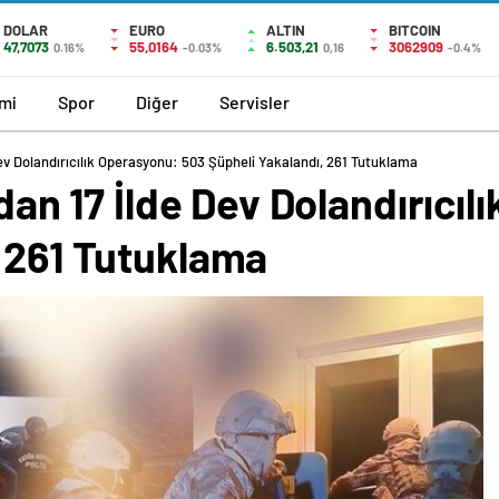
DOLAR
EURO
ALTIN
BITCOIN
47,7073
55,0164
6.503,21
3062909
0.16%
-0.03%
0,16
-0.4%
mi
Spor
Diğer
Servisler
 Dev Dolandırıcılık Operasyonu: 503 Şüpheli Yakalandı, 261 Tutuklama
ndan 17 İlde Dev Dolandırıcı
, 261 Tutuklama