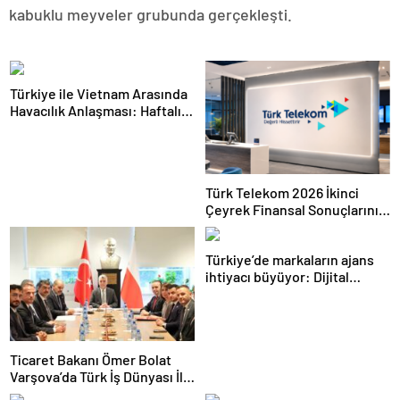
kabuklu meyveler grubunda gerçekleşti.
Türkiye ile Vietnam Arasında
Havacılık Anlaşması: Haftalık
Sefer Sayısı 42’ye Yükseldi
Türk Telekom 2026 İkinci
Çeyrek Finansal Sonuçlarını
Açıkladı: Yarı Yıl Geliri 142
Milyar TL’yi Aştı
Türkiye’de markaların ajans
ihtiyacı büyüyor: Dijital
reklam yatırımları 158 milyar
TL’yi aştı
Ticaret Bakanı Ömer Bolat
Varşova’da Türk İş Dünyası İle
Buluştu: Ticaret Hacmi 12,5