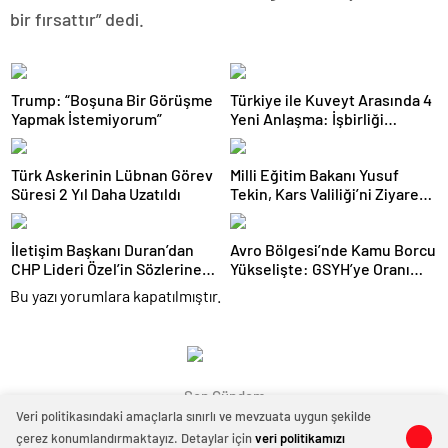
bir fırsattır” dedi.
Trump: “Boşuna Bir Görüşme
Türkiye ile Kuveyt Arasında 4
Yapmak İstemiyorum”
Yeni Anlaşma: İşbirliği
Güçleniyor
Türk Askerinin Lübnan Görev
Milli Eğitim Bakanı Yusuf
Süresi 2 Yıl Daha Uzatıldı
Tekin, Kars Valiliği’ni Ziyaret
Etti
İletişim Başkanı Duran’dan
Avro Bölgesi’nde Kamu Borcu
CHP Lideri Özel’in Sözlerine
Yükselişte: GSYH’ye Oranı
Sert Tepki
Yüzde 88,2’ye Ulaştı
Bu yazı yorumlara kapatılmıştır.
Son Gündem
Veri politikasındaki amaçlarla sınırlı ve mevzuata uygun şekilde
çerez konumlandırmaktayız. Detaylar için
veri politikamızı
0
0