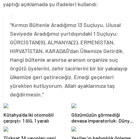
yaptığı açıklamada şu ifadeleri kullandı:
“Kırmızı Bültenle Aradığımız 13 Suçluyu, Ulusal
Seviyede Aradığımız yurtdışındaki 1 Suçluyu;
GÜRCİSTAN(9), ALMANYA(2), ERMENİSTAN,
HIRVATİSTAN, KARADAĞ’dan Ülkemize Getirdik.
Hangi bültenle aranırsa aransın organize suç
örgütü üyelerini, zehir tacirlerini bir bir yakalayıp
ülkemize geri getireceğiz. Emeği geçenleri
yürekten kutluyorum. Allah ayaklarınıza taş
değdirmesin.”
Kütahya’da iki otomobil
Gözümüzün görmediği
çarpıştı: 1 ölü, 1 yaralı
devasa imparatorluk: Dünya
gerçekten mantarların mı?
Türksat 3A yayınları yeni
Yeşilay’ın bağımlılık önleme