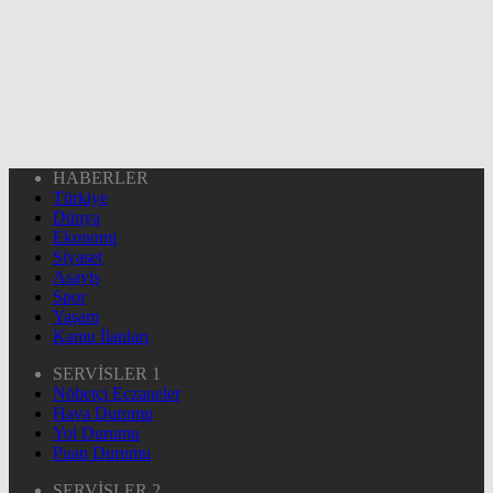
HABERLER
Türkiye
Dünya
Ekonomi
Siyaset
Asayiş
Spor
Yaşam
Kamu İlanları
SERVİSLER 1
Nöbetçi Eczaneler
Hava Durumu
Yol Durumu
Puan Durumu
SERVİSLER 2