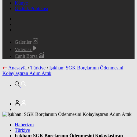
Künye
Gizlilik Politikası
Galeriler
Videolar
Canlı Borsa
Anasayfa
/
Türkiye
/
Işıkhan: SGK Borçlarının Ödenmesini
Kolaylaştıran Adım Attık
Haberizm
Türkiye
Işıkhan: SGK Borçlarının Ödenmesini Kolaylaştıran