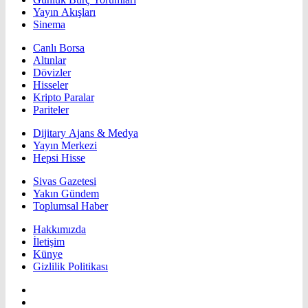
Yayın Akışları
Sinema
Canlı Borsa
Altınlar
Dövizler
Hisseler
Kripto Paralar
Pariteler
Dijitary Ajans & Medya
Yayın Merkezi
Hepsi Hisse
Sivas Gazetesi
Yakın Gündem
Toplumsal Haber
Hakkımızda
İletişim
Künye
Gizlilik Politikası