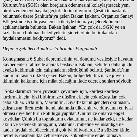
Kurumu’na (SGK) olan borçların ödenmesini kolaylaştıracak yeni
bir düzenlemeyi hayata geçirdiklerini duyurdu. Çeşitli temaslarda
bulunmak üzere Şanlıurfa’ya gelen Bakan Işıkhan, Organize Sanayi
Bölgesi’nde iş dünyası temsilcileriyle bir araya gelerek önemli
açıklamalarda bulundu. Bakan Işıkhan, “En çok da, SGK’ye en
fazla borcu bulunan belediyelerin şirketlerinin bu imkandan
faydalanmasını bekliyoruz” dedi.
Deprem Şehitleri Anıldı ve Yatırımlar Vurgulandı
Konuşmasına 6 Şubat depremlerinin yıl dönümü vesilesiyle hayatını
kaybedenleri rahmetle anarak başlayan Işıkhan, şehirleri daha güçlü
ayağa kaldırmak için çalışmaların sürdüğünü belirtti. Şanlıurfa’nın
kadim mirasına dikkat çeken Bakan, bölgedeki huzur ve güven
ikliminin kalkınma için milat olacağını ifade ederek şunları söyledi:
“Sokaklarımızı terör yuvasına çevirmek için, kardeşi kardeşe
kırdırmak için, bizi birbirimize düşürmek için çok uğraştılar, çok
çabaladılar. Urfa’nın, Mardin’in, Diyarbakır’ın gençleri okumasın,
çalışmasın, üretmesin, kendi alanında ülkesinin ve dünyanın en iyisi
olması diye her türlü kötülüğü yaptılar. Önümüze onlarca engel
koydular. Çünkü bu toprakların evlatlarının, ne kadar zeki, ne kadar
akıllı ve yetenekli olduğunu, vatanına, milletine ve insanlığa ne
kadar faydalı olabileceklerini çok iyi biliyorlardı. Bu yüzden kinle,
nefretle, düşmanlıkla zehirlemeye, istikballerine engel olmaya