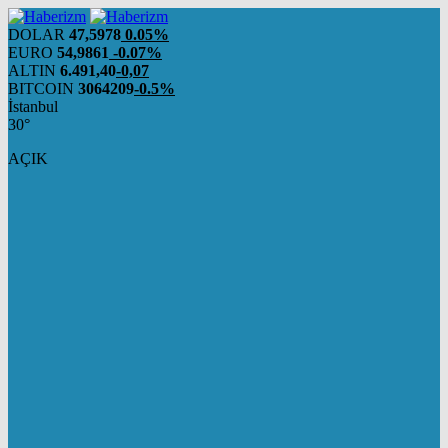
DOLAR
47,5978
0.05%
EURO
54,9861
-0.07%
ALTIN
6.491,40
-0,07
BITCOIN
3064209
-0.5%
İstanbul
30°
AÇIK