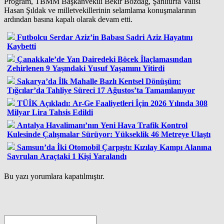
Program, TBMM Başkanvekili Bekir Bozdağ, Şanlıurfa Valisi
Hasan Şıldak ve milletvekillerinin selamlama konuşmalarının
ardından basına kapalı olarak devam etti.
Futbolcu Serdar Aziz’in Babası Sadri Aziz Hayatını
Kaybetti
Çanakkale’de Yan Dairedeki Böcek İlaçlamasından
Zehirlenen 9 Yaşındaki Yusuf Yaşamını Yitirdi
Sakarya’da İlk Mahalle Bazlı Kentsel Dönüşüm:
Tığcılar’da Tahliye Süreci 17 Ağustos’ta Tamamlanıyor
TÜİK Açıkladı: Ar-Ge Faaliyetleri İçin 2026 Yılında 308
Milyar Lira Tahsis Edildi
Antalya Havalimanı’nın Yeni Hava Trafik Kontrol
Kulesinde Çalışmalar Sürüyor: Yükseklik 46 Metreye Ulaştı
Samsun’da İki Otomobil Çarpıştı: Kızılay Kampı Alanına
Savrulan Araçtaki 1 Kişi Yaralandı
Bu yazı yorumlara kapatılmıştır.