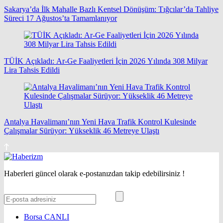
Sakarya’da İlk Mahalle Bazlı Kentsel Dönüşüm: Tığcılar’da Tahliye
Süreci 17 Ağustos’ta Tamamlanıyor
TÜİK Açıkladı: Ar-Ge Faaliyetleri İçin 2026 Yılında 308 Milyar
Lira Tahsis Edildi
Antalya Havalimanı’nın Yeni Hava Trafik Kontrol Kulesinde
Çalışmalar Sürüyor: Yükseklik 46 Metreye Ulaştı
Haberleri güncel olarak e-postanızdan takip edebilirsiniz !
Borsa
CANLI