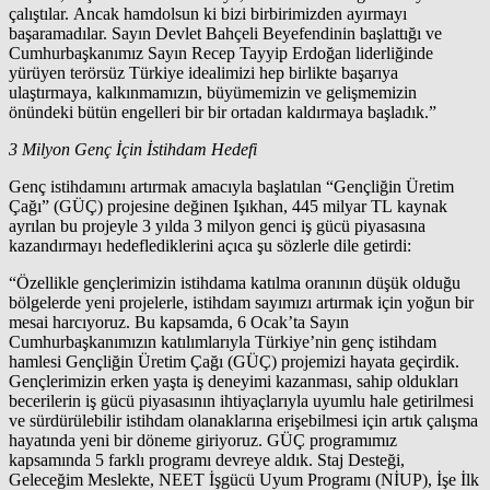
çalıştılar. Ancak hamdolsun ki bizi birbirimizden ayırmayı
başaramadılar. Sayın Devlet Bahçeli Beyefendinin başlattığı ve
Cumhurbaşkanımız Sayın Recep Tayyip Erdoğan liderliğinde
yürüyen terörsüz Türkiye idealimizi hep birlikte başarıya
ulaştırmaya, kalkınmamızın, büyümemizin ve gelişmemizin
önündeki bütün engelleri bir bir ortadan kaldırmaya başladık.”
3 Milyon Genç İçin İstihdam Hedefi
Genç istihdamını artırmak amacıyla başlatılan “Gençliğin Üretim
Çağı” (GÜÇ) projesine değinen Işıkhan, 445 milyar TL kaynak
ayrılan bu projeyle 3 yılda 3 milyon genci iş gücü piyasasına
kazandırmayı hedeflediklerini açıca şu sözlerle dile getirdi:
“Özellikle gençlerimizin istihdama katılma oranının düşük olduğu
bölgelerde yeni projelerle, istihdam sayımızı artırmak için yoğun bir
mesai harcıyoruz. Bu kapsamda, 6 Ocak’ta Sayın
Cumhurbaşkanımızın katılımlarıyla Türkiye’nin genç istihdam
hamlesi Gençliğin Üretim Çağı (GÜÇ) projemizi hayata geçirdik.
Gençlerimizin erken yaşta iş deneyimi kazanması, sahip oldukları
becerilerin iş gücü piyasasının ihtiyaçlarıyla uyumlu hale getirilmesi
ve sürdürülebilir istihdam olanaklarına erişebilmesi için artık çalışma
hayatında yeni bir döneme giriyoruz. GÜÇ programımız
kapsamında 5 farklı programı devreye aldık. Staj Desteği,
Geleceğim Meslekte, NEET İşgücü Uyum Programı (NİUP), İşe İlk