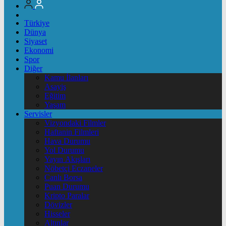
Türkiye
Dünya
Siyaset
Ekonomi
Spor
Diğer
Kamu İlanları
Asayiş
Eğitim
Yaşam
Servisler
Vizyondaki Filmler
Haftanin Filmleri
Hava Durumu
Yol Durumu
Yayın Akışları
Nöbetçi Eczaneler
Canlı Borsa
Puan Durumu
Kripto Paralar
Dövizler
Hisseler
Altınlar