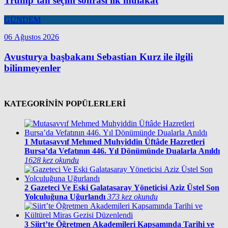
Trump’tan seçim sonrası ilk mülakat
GÜNDEM
06 Ağustos 2026
Avusturya başbakanı Sebastian Kurz ile ilgili
bilinmeyenler
KATEGORİNİN POPÜLERLERİ
1
Mutasavvıf Mehmed Muhyiddin Üftâde Hazretleri
Bursa’da Vefatının 446. Yıl Dönümünde Dualarla Anıldı
1628 kez okundu
2
Gazeteci Ve Eski Galatasaray Yöneticisi Aziz Üstel Son
Yolculuğuna Uğurlandı
373 kez okundu
3
Siirt’te Öğretmen Akademileri Kapsamında Tarihi ve