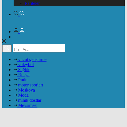
Pariteler
vücut geliştirme
voleybol
Sağlık
Rusya
Putin
motor sporları
Moskova
Moda
minik dostlar
Mevsimsel