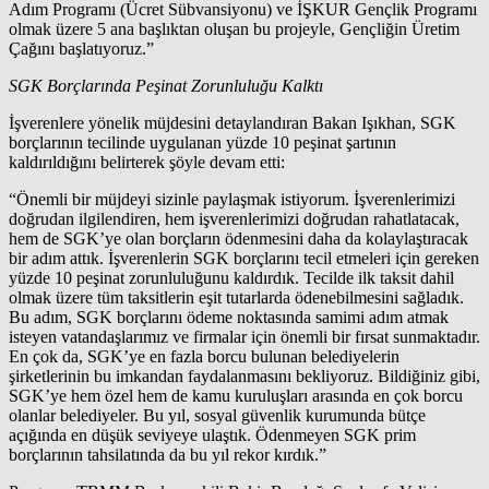
Adım Programı (Ücret Sübvansiyonu) ve İŞKUR Gençlik Programı
olmak üzere 5 ana başlıktan oluşan bu projeyle, Gençliğin Üretim
Çağını başlatıyoruz.”
SGK Borçlarında Peşinat Zorunluluğu Kalktı
İşverenlere yönelik müjdesini detaylandıran Bakan Işıkhan, SGK
borçlarının tecilinde uygulanan yüzde 10 peşinat şartının
kaldırıldığını belirterek şöyle devam etti:
“Önemli bir müjdeyi sizinle paylaşmak istiyorum. İşverenlerimizi
doğrudan ilgilendiren, hem işverenlerimizi doğrudan rahatlatacak,
hem de SGK’ye olan borçların ödenmesini daha da kolaylaştıracak
bir adım attık. İşverenlerin SGK borçlarını tecil etmeleri için gereken
yüzde 10 peşinat zorunluluğunu kaldırdık. Tecilde ilk taksit dahil
olmak üzere tüm taksitlerin eşit tutarlarda ödenebilmesini sağladık.
Bu adım, SGK borçlarını ödeme noktasında samimi adım atmak
isteyen vatandaşlarımız ve firmalar için önemli bir fırsat sunmaktadır.
En çok da, SGK’ye en fazla borcu bulunan belediyelerin
şirketlerinin bu imkandan faydalanmasını bekliyoruz. Bildiğiniz gibi,
SGK’ye hem özel hem de kamu kuruluşları arasında en çok borcu
olanlar belediyeler. Bu yıl, sosyal güvenlik kurumunda bütçe
açığında en düşük seviyeye ulaştık. Ödenmeyen SGK prim
borçlarının tahsilatında da bu yıl rekor kırdık.”