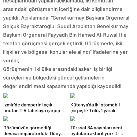
hesaplarından yapılan açıklamada, iki komutan
arasındaki görüşmenin içeriğine dair bilgilendirme
yapıldı. Açıklamada, “Genelkurmay Başkanı Orgeneral
Selçuk Bayraktaroğlu, Suudi Arabistan Genelkurmay
Başkanı Orgeneral Fayyadh Bin Hamed Al-Ruwaili ile
telefon görüşmesi gerçekleştirdi. Görüşmede, ikili
ilişkiler ve bölgesel konular ele alındı” ifadelerine yer
verildi.
Görüşmenin, iki ülke arasındaki askeri iş birliği
süreçleri ve bölgedeki güncel gelişmelerin
değerlendirilmesi kapsamında yapıldığı kaydedildi.
İzmir’de damperini açık
Kütahya’da iki otomobil
unutan TIR tabelaya çarpıp
çarpıştı: 1 ölü, 1 yaralı
devrildi: 1 yaralı
Gözümüzün görmediği
Türksat 3A yayınları yeni
devasa imparatorluk: Dünya
uydulara aktarılıyor: D-