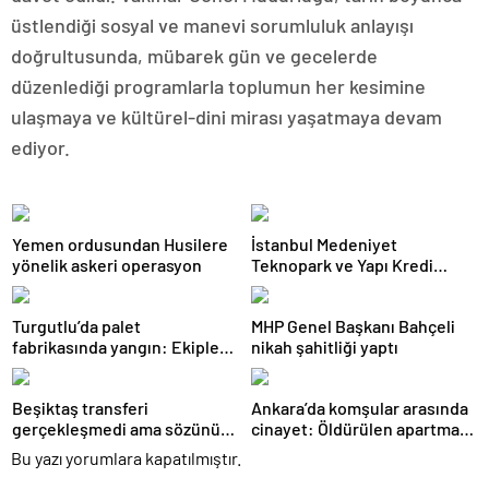
üstlendiği sosyal ve manevi sorumluluk anlayışı
doğrultusunda, mübarek gün ve gecelerde
düzenlediği programlarla toplumun her kesimine
ulaşmaya ve kültürel-dini mirası yaşatmaya devam
ediyor.
Yemen ordusundan Husilere
İstanbul Medeniyet
yönelik askeri operasyon
Teknopark ve Yapı Kredi
FRWRD’den açık inovasyon
buluşması
Turgutlu’da palet
MHP Genel Başkanı Bahçeli
fabrikasında yangın: Ekipler
nikah şahitliği yaptı
müdahale etti
Beşiktaş transferi
Ankara’da komşular arasında
gerçekleşmedi ama sözünü
cinayet: Öldürülen apartman
tuttu: 500 kilo karpuz dağıttı
yöneticisi son yolculuğuna
Bu yazı yorumlara kapatılmıştır.
uğurlandı