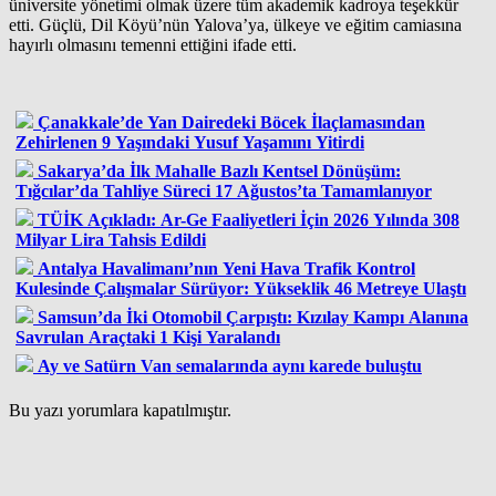
üniversite yönetimi olmak üzere tüm akademik kadroya teşekkür
etti. Güçlü, Dil Köyü’nün Yalova’ya, ülkeye ve eğitim camiasına
hayırlı olmasını temenni ettiğini ifade etti.
Çanakkale’de Yan Dairedeki Böcek İlaçlamasından
Zehirlenen 9 Yaşındaki Yusuf Yaşamını Yitirdi
Sakarya’da İlk Mahalle Bazlı Kentsel Dönüşüm:
Tığcılar’da Tahliye Süreci 17 Ağustos’ta Tamamlanıyor
TÜİK Açıkladı: Ar-Ge Faaliyetleri İçin 2026 Yılında 308
Milyar Lira Tahsis Edildi
Antalya Havalimanı’nın Yeni Hava Trafik Kontrol
Kulesinde Çalışmalar Sürüyor: Yükseklik 46 Metreye Ulaştı
Samsun’da İki Otomobil Çarpıştı: Kızılay Kampı Alanına
Savrulan Araçtaki 1 Kişi Yaralandı
Ay ve Satürn Van semalarında aynı karede buluştu
Bu yazı yorumlara kapatılmıştır.