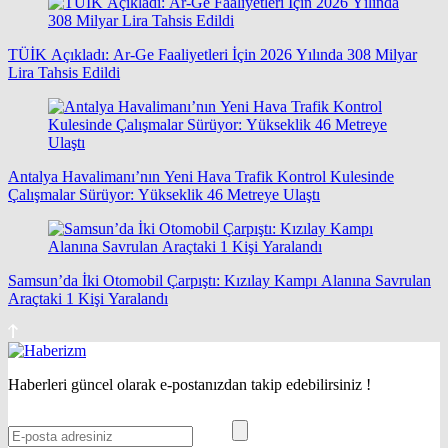
TÜİK Açıkladı: Ar-Ge Faaliyetleri İçin 2026 Yılında 308 Milyar
Lira Tahsis Edildi
Antalya Havalimanı’nın Yeni Hava Trafik Kontrol Kulesinde
Çalışmalar Sürüyor: Yükseklik 46 Metreye Ulaştı
Samsun’da İki Otomobil Çarpıştı: Kızılay Kampı Alanına Savrulan
Araçtaki 1 Kişi Yaralandı
Haberleri güncel olarak e-postanızdan takip edebilirsiniz !