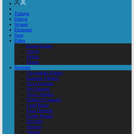
Türkiye
Dünya
Siyaset
Ekonomi
Spor
Diğer
Kamu İlanları
Asayiş
Eğitim
Yaşam
Servisler
Vizyondaki Filmler
Haftanin Filmleri
Hava Durumu
Yol Durumu
Yayın Akışları
Nöbetçi Eczaneler
Canlı Borsa
Puan Durumu
Kripto Paralar
Dövizler
Hisseler
Altınlar