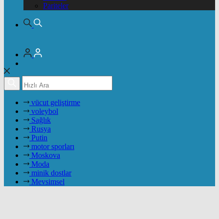
Pariteler
vücut geliştirme
voleybol
Sağlık
Rusya
Putin
motor sporları
Moskova
Moda
minik dostlar
Mevsimsel