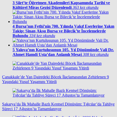
3
Siirt’te Öğretmen Akademileri Kapsamında Tarihi ve
Kültürel Miras Gezisi Düzenlendi
363 kez okundu
4
Bursa’nın Fethi’nin 700. Yılında Vakıf Eserlerine Yakın
Takip: Sinan Aksu Bursa ve Bilecik’te İncelemelerde
Bulundu
334 kez okundu
5
Yalova’nın Kurtuluşunun 105. Yıl Dönümünde Vali Dr.
Ahmet Hamdi Usta’dan Anlamlı Mesaj
308 kez okundu
Çanakkale’de Yan Dairedeki Böcek İlaçlamasından Zehirlenen 9
Yaşındaki Yusuf Yaşamını Yitirdi
Sakarya’da İlk Mahalle Bazlı Kentsel Dönüşüm: Tığcılar’da Tahliye
Süreci 17 Ağustos’ta Tamamlanıyor