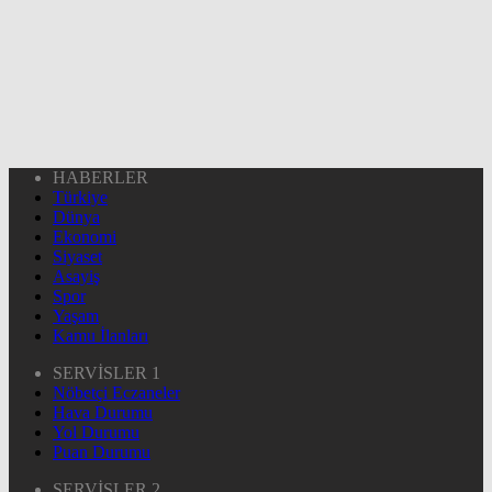
HABERLER
Türkiye
Dünya
Ekonomi
Siyaset
Asayiş
Spor
Yaşam
Kamu İlanları
SERVİSLER 1
Nöbetçi Eczaneler
Hava Durumu
Yol Durumu
Puan Durumu
SERVİSLER 2