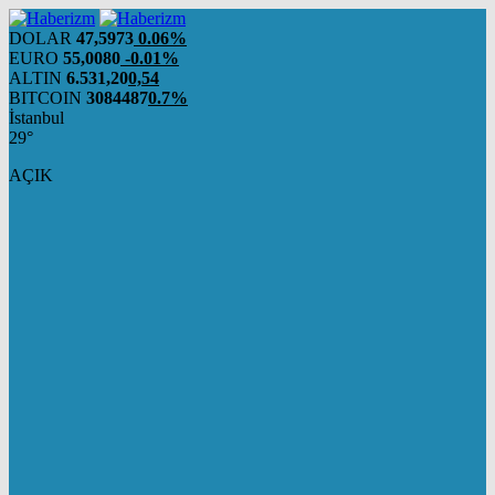
DOLAR
47,5973
0.06%
EURO
55,0080
-0.01%
ALTIN
6.531,20
0,54
BITCOIN
3084487
0.7%
İstanbul
29°
AÇIK