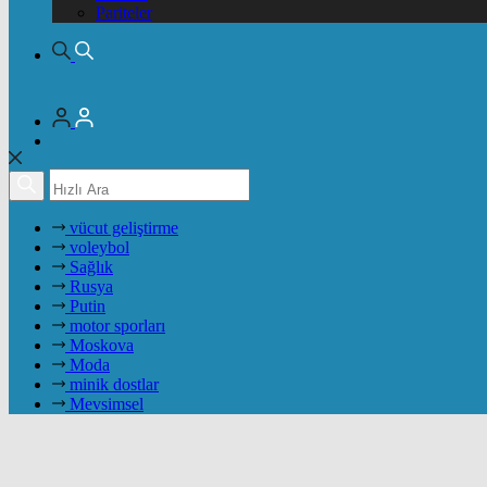
Pariteler
vücut geliştirme
voleybol
Sağlık
Rusya
Putin
motor sporları
Moskova
Moda
minik dostlar
Mevsimsel