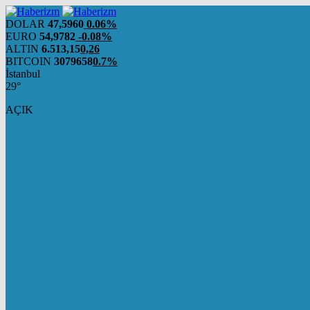
DOLAR
47,5960
0.06%
EURO
54,9782
-0.08%
ALTIN
6.513,15
0,26
BITCOIN
3079658
0.7%
İstanbul
29°
AÇIK