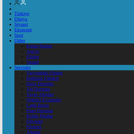
Türkiye
Dünya
Siyaset
Ekonomi
Spor
Diğer
Kamu İlanları
Asayiş
Eğitim
Yaşam
Servisler
Vizyondaki Filmler
Haftanin Filmleri
Hava Durumu
Yol Durumu
Yayın Akışları
Nöbetçi Eczaneler
Canlı Borsa
Puan Durumu
Kripto Paralar
Dövizler
Hisseler
Altınlar