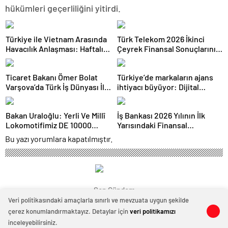
hükümleri geçerliliğini yitirdi.
Türkiye ile Vietnam Arasında
Türk Telekom 2026 İkinci
Havacılık Anlaşması: Haftalık
Çeyrek Finansal Sonuçlarını
Sefer Sayısı 42’ye Yükseldi
Açıkladı: Yarı Yıl Geliri 142
Milyar TL’yi Aştı
Ticaret Bakanı Ömer Bolat
Türkiye’de markaların ajans
Varşova’da Türk İş Dünyası İle
ihtiyacı büyüyor: Dijital
Buluştu: Ticaret Hacmi 12,5
reklam yatırımları 158 milyar
Milyar Dolara Ulaştı
TL’yi aştı
Bakan Uraloğlu: Yerli Ve Millî
İş Bankası 2026 Yılının İlk
Lokomotifimiz DE 10000
Yarısındaki Finansal
Tanzanya’ya İhraç Edildi
Sonuçlarını Açıkladı
Bu yazı yorumlara kapatılmıştır.
Son Gündem
Veri politikasındaki amaçlarla sınırlı ve mevzuata uygun şekilde
çerez konumlandırmaktayız. Detaylar için
veri politikamızı
0
0
inceleyebilirsiniz.