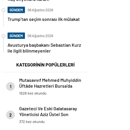
GÜNDEM
06 Ağustos 2026
Trump’tan seçim sonrası ilk mülakat
GÜNDEM
06 Ağustos 2026
Avusturya başbakanı Sebastian Kurz
ile ilgili bilinmeyenler
KATEGORİNİN POPÜLERLERİ
Mutasavvıf Mehmed Muhyiddin
Üftâde Hazretleri Bursa’da
1
Vefatının 446. Yıl Dönümünde
1628 kez okundu
Dualarla Anıldı
Gazeteci Ve Eski Galatasaray
Yöneticisi Aziz Üstel Son
2
Yolculuğuna Uğurlandı
372 kez okundu