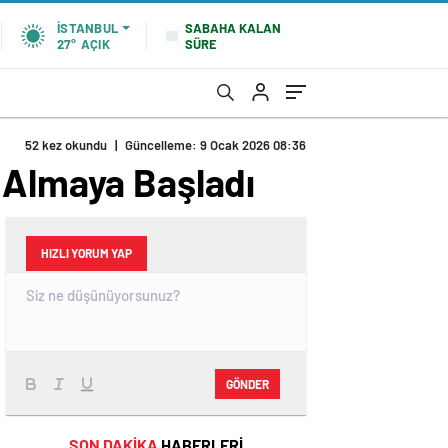
SABAHA KALAN
İSTANBUL
SÜRE
27°
AÇIK
52 kez okundu
|
Güncelleme: 9 Ocak 2026 08:36
 Almaya Başladı
HIZLI YORUM YAP
GÖNDER
SON DAKİKA
HABERLERİ