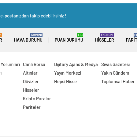
e-postanızdan takip edebilirsiniz !
K
TAHMİNİ
LİG
EKONOMİ
E
R
HAVA DURUMU
PUAN DURUMU
HISSELER
PARI
 Yorumları
Canlı Borsa
Dijitary Ajans & Medya
Sivas Gazetesi
ı
Altınlar
Yayın Merkezi
Yakın Gündem
Dövizler
Hepsi Hisse
Toplumsal Haber
Hisseler
Kripto Paralar
Pariteler