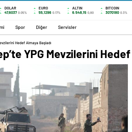
DOLAR
EURO
ALTIN
BITCOIN
47,6037
55,1296
6.548,15
3070180
0.05%
0.17%
0,80
0.3%
mi
Spor
Diğer
Servisler
vzilerini Hedef Almaya Başladı
ep’te YPG Mevzilerini Hedef