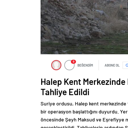
0
BEĞENDİM
ABONE OL
Halep Kent Merkezinde 
Tahliye Edildi
Suriye ordusu, Halep kent merkezinde 
bir operasyon başlattığını duyurdu. Yer
öncesinde Şeyh Maksud ve Eşrefiyye mah
gerçekleştirildi. Tahliyelerin ardından