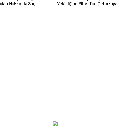
cıları Hakkında Suç
Vekilliğine Sibel Tan Çetinkaya
sunda Bulundu
Seçildi