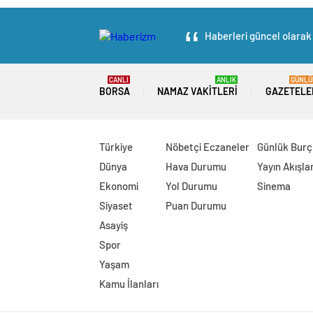
Haberleri güncel olarak 
CANLI
ANLIK
GÜNLÜ
BORSA
NAMAZ VAKITLERI
GAZETELE
Türkiye
Nöbetçi Eczaneler
Günlük Burç
Dünya
Hava Durumu
Yayın Akışlar
Ekonomi
Yol Durumu
Sinema
Siyaset
Puan Durumu
Asayiş
Spor
Yaşam
Kamu İlanları