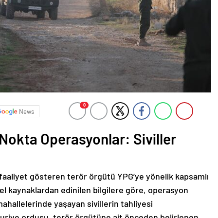
0
News
Nokta Operasyonlar: Siviller
faaliyet gösteren terör örgütü YPG’ye yönelik kapsamlı
el kaynaklardan edinilen bilgilere göre, operasyon
allelerinde yaşayan sivillerin tahliyesi
 Suriye ordusu, terör örgütüne ait önceden belirlenen