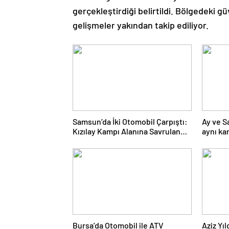
gerçekleştirdiği belirtildi. Bölgedeki
gelişmeler yakından takip ediliyor.
Samsun’da İki Otomobil Çarpıştı:
Ay ve S
Kızılay Kampı Alanına Savrulan
aynı ka
Araçtaki 1 Kişi Yaralandı
Bursa’da Otomobil ile ATV
Aziz Yı