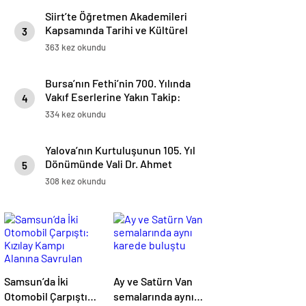
Siirt’te Öğretmen Akademileri
Kapsamında Tarihi ve Kültürel
3
Miras Gezisi Düzenlendi
363 kez okundu
Bursa’nın Fethi’nin 700. Yılında
Vakıf Eserlerine Yakın Takip:
4
Sinan Aksu Bursa ve Bilecik’te
334 kez okundu
İncelemelerde Bulundu
Yalova’nın Kurtuluşunun 105. Yıl
Dönümünde Vali Dr. Ahmet
5
Hamdi Usta’dan Anlamlı Mesaj
308 kez okundu
Samsun’da İki
Ay ve Satürn Van
Otomobil Çarpıştı:
semalarında aynı