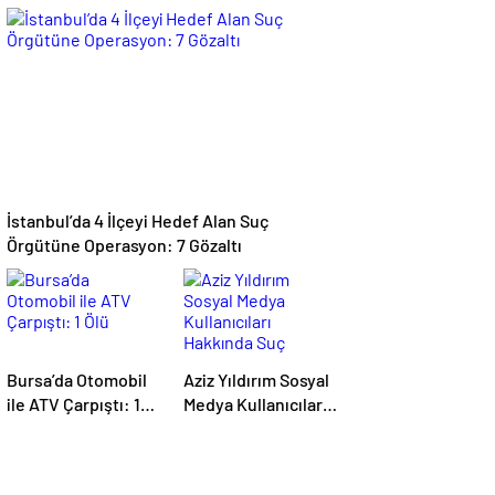
Kızılay Kampı
karede buluştu
Alanına Savrulan
Araçtaki 1 Kişi
Yaralandı
İstanbul’da 4 İlçeyi Hedef Alan Suç
Örgütüne Operasyon: 7 Gözaltı
Bursa’da Otomobil
Aziz Yıldırım Sosyal
ile ATV Çarpıştı: 1
Medya Kullanıcıları
Ölü
Hakkında Suç
Duyurusunda
Bulundu