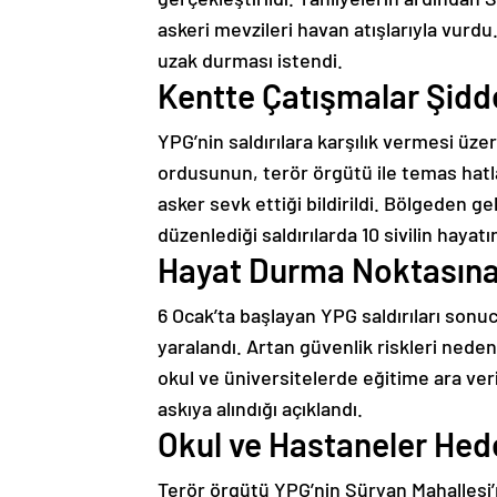
askeri mevzileri havan atışlarıyla vurd
uzak durması istendi.
Kentte Çatışmalar Şiddet
YPG’nin saldırılara karşılık vermesi üze
ordusunun, terör örgütü ile temas hatlar
asker sevk ettiği bildirildi. Bölgeden g
düzenlediği saldırılarda 10 sivilin hayatı
Hayat Durma Noktasına 
6 Ocak’ta başlayan YPG saldırıları sonucu
yaralandı. Artan güvenlik riskleri nede
okul ve üniversitelerde eğitime ara ver
askıya alındığı açıklandı.
Okul ve Hastaneler Hede
Terör örgütü YPG’nin Süryan Mahallesi’