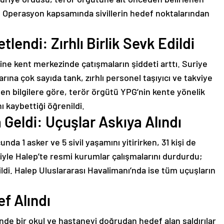
u. Operasyon kapsamında sivillerin hedef noktalarından
lendi: Zırhlı Birlik Sevk Edildi
rine kent merkezinde çatışmaların şiddeti arttı. Suriye
ına çok sayıda tank, zırhlı personel taşıyıcı ve takviye
elen bilgilere göre, terör örgütü YPG’nin kente yönelik
nı kaybettiği öğrenildi.
Geldi: Uçuşlar Askıya Alındı
nda 1 asker ve 5 sivil yaşamını yitirirken, 31 kişi de
niyle Halep’te resmi kurumlar çalışmalarını durdurdu;
ildi. Halep Uluslararası Havalimanı’nda ise tüm uçuşların
f Alındı
nde bir okul ve hastaneyi doğrudan hedef alan saldırılar