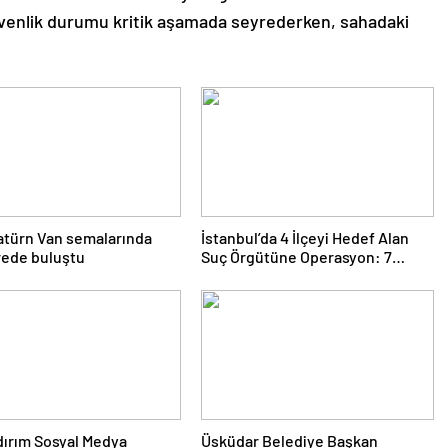
 güvenlik durumu kritik aşamada seyrederken, sahadaki
atürn Van semalarında
İstanbul’da 4 İlçeyi Hedef Alan
rede buluştu
Suç Örgütüne Operasyon: 7
Gözaltı
ldırım Sosyal Medya
Üsküdar Belediye Başkan