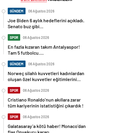
GÜNDEM
06 Ağustos 2026
Joe Biden 6 aylık hedeflerini açıkladı.
Senato buz gibi…
SPOR
06 Ağustos 2026
En fazla kızaran takım Antalyaspor!
Tam 5 futbolcu….
GÜNDEM
06 Ağustos 2026
Norweç silahlı kuvvetleri kadınlardan
oluşan özel kuvvetler eğitimlerini
başlattı.
SPOR
06 Ağustos 2026
Cristiano Ronaldo’nun akıllara zarar
tüm kariyerinin istatistiğini çıkardık !
SPOR
06 Ağustos 2026
Galatasaray’a kötü haber! Monaco’dan
flaş Onyekuru kararı.