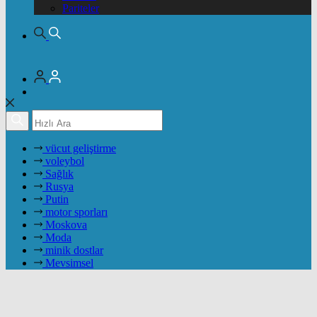
Pariteler
vücut geliştirme
voleybol
Sağlık
Rusya
Putin
motor sporları
Moskova
Moda
minik dostlar
Mevsimsel