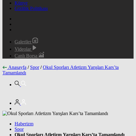
Künye
Gizlilik Politikası
Galeriler
Videolar
Canlı Borsa
Anasayfa
/
Spor
/
Okul Sporları Atletizm Yarışları Kars’ta
Tamamlandı
Haberizm
Spor
Okul Sporları Atletizm Yarışları Kars’ta Tamamlandı