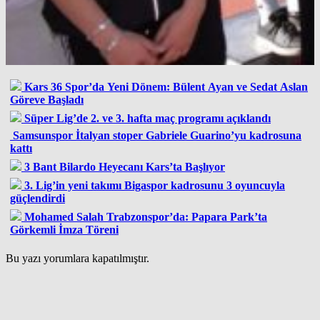
Kars 36 Spor’da Yeni Dönem: Bülent Ayan ve Sedat Aslan
Göreve Başladı
Süper Lig’de 2. ve 3. hafta maç programı açıklandı
Samsunspor İtalyan stoper Gabriele Guarino’yu kadrosuna
kattı
3 Bant Bilardo Heyecanı Kars’ta Başlıyor
3. Lig’in yeni takımı Bigaspor kadrosunu 3 oyuncuyla
güçlendirdi
Mohamed Salah Trabzonspor’da: Papara Park’ta
Görkemli İmza Töreni
Bu yazı yorumlara kapatılmıştır.