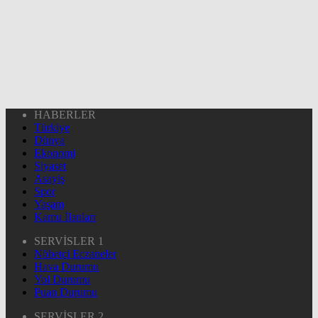
HABERLER
Türkiye
Dünya
Ekonomi
Siyaset
Asayiş
Spor
Yaşam
Kamu İlanları
SERVİSLER 1
Nöbetçi Eczaneler
Hava Durumu
Yol Durumu
Puan Durumu
SERVİSLER 2