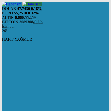
DOLAR
47,7436
0.18%
EURO
55,2510
0.32%
ALTIN
6.660,55
2,59
BITCOIN
3089308
-0.2%
İstanbul
26°
HAFİF YAĞMUR