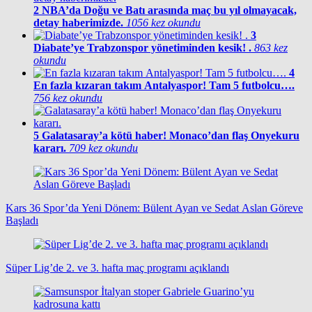
2
NBA’da Doğu ve Batı arasında maç bu yıl olmayacak,
detay haberimizde.
1056 kez okundu
3
Diabate’ye Trabzonspor yönetiminden kesik! .
863 kez
okundu
4
En fazla kızaran takım Antalyaspor! Tam 5 futbolcu….
756 kez okundu
5
Galatasaray’a kötü haber! Monaco’dan flaş Onyekuru
kararı.
709 kez okundu
Kars 36 Spor’da Yeni Dönem: Bülent Ayan ve Sedat Aslan Göreve
Başladı
Süper Lig’de 2. ve 3. hafta maç programı açıklandı