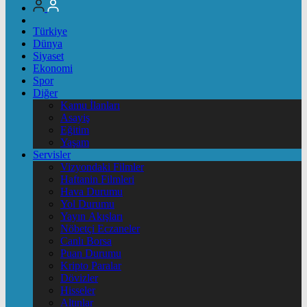
Türkiye
Dünya
Siyaset
Ekonomi
Spor
Diğer
Kamu İlanları
Asayiş
Eğitim
Yaşam
Servisler
Vizyondaki Filmler
Haftanin Filmleri
Hava Durumu
Yol Durumu
Yayın Akışları
Nöbetçi Eczaneler
Canlı Borsa
Puan Durumu
Kripto Paralar
Dövizler
Hisseler
Altınlar