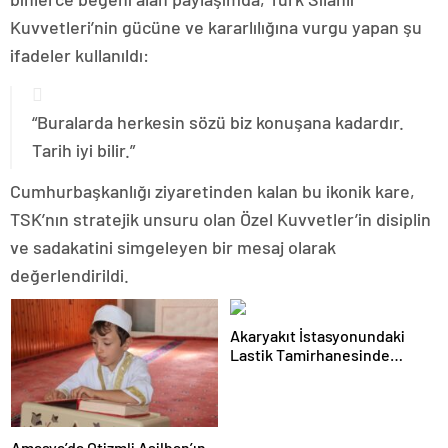
Kuvvetleri’nin gücüne ve kararlılığına vurgu yapan şu
ifadeler kullanıldı:
“Buralarda herkesin sözü biz konuşana kadardır.
Tarih iyi bilir.”
Cumhurbaşkanlığı ziyaretinden kalan bu ikonik kare,
TSK’nın stratejik unsuru olan Özel Kuvvetler’in disiplin
ve sadakatini simgeleyen bir mesaj olarak
değerlendirildi.
Akaryakıt İstasyonundaki
Lastik Tamirhanesinde
Yangın Çıktı
Amasya’da Otizmli Asilhan’ın