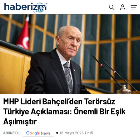
MHP Lideri Bahçeli’den Terörsüz
Türkiye Açıklaması: Önemli Bir Eşik
Aşılmıştır
18 Mayıs 2026 11:15
ABONE OL
News