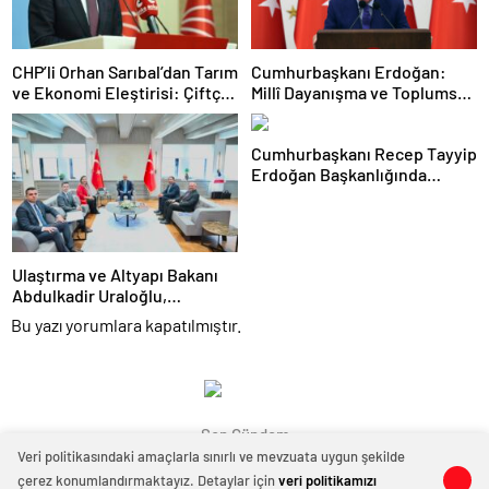
CHP’li Orhan Sarıbal’dan Tarım
Cumhurbaşkanı Erdoğan:
ve Ekonomi Eleştirisi: Çiftçi
Millî Dayanışma ve Toplumsal
Kaderiyle Baş Başa Kaldı
Bütünleşmenin
Güçlendirilmesine Dair Kanun
Cumhurbaşkanı Recep Tayyip
Teklifi Gazi Meclisimizin
Erdoğan Başkanlığında
Takdirine Sunuldu
Toplanan AK Parti MKYK’da
Gündem “Terörsüz Türkiye”
Süreci Oldu
Ulaştırma ve Altyapı Bakanı
Abdulkadir Uraloğlu,
Afyonkarahisar Belediye
Bu yazı yorumlara kapatılmıştır.
Başkanlarıyla Bir Araya Geldi
Son Gündem
Veri politikasındaki amaçlarla sınırlı ve mevzuata uygun şekilde
çerez konumlandırmaktayız. Detaylar için
veri politikamızı
0
0