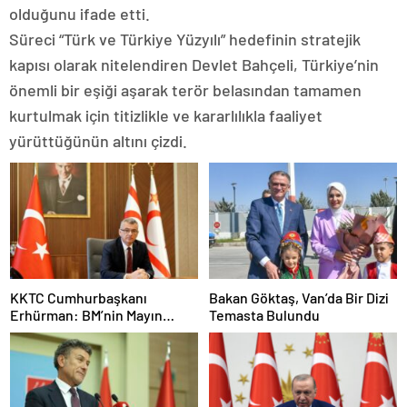
olduğunu ifade etti.
Süreci “Türk ve Türkiye Yüzyılı” hedefinin stratejik
kapısı olarak nitelendiren Devlet Bahçeli, Türkiye’nin
önemli bir eşiği aşarak terör belasından tamamen
kurtulmak için titizlikle ve kararlılıkla faaliyet
yürüttüğünün altını çizdi.
KKTC Cumhurbaşkanı
Bakan Göktaş, Van’da Bir Dizi
Erhürman: BM’nin Mayın
Temasta Bulundu
Temizleme Önerisi Rum
Tarafınca Reddedildi