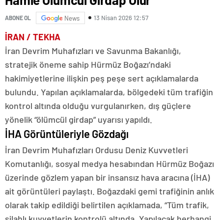
13 Nisan 2026 12:57
ABONE OL
News
İRAN / TEKHA
İran Devrim Muhafızları ve Savunma Bakanlığı,
stratejik öneme sahip Hürmüz Boğazı’ndaki
hakimiyetlerine ilişkin peş peşe sert açıklamalarda
bulundu. Yapılan açıklamalarda, bölgedeki tüm trafiğin
kontrol altında olduğu vurgulanırken, dış güçlere
yönelik “ölümcül girdap” uyarısı yapıldı.
İHA Görüntüleriyle Gözdağı
İran Devrim Muhafızları Ordusu Deniz Kuvvetleri
Komutanlığı, sosyal medya hesabından Hürmüz Boğazı
üzerinde gözlem yapan bir insansız hava aracına (İHA)
ait görüntüleri paylaştı. Boğazdaki gemi trafiğinin anlık
olarak takip edildiği belirtilen açıklamada, “Tüm trafik,
silahlı kuvvetlerin kontrolü altında. Yapılacak herhangi