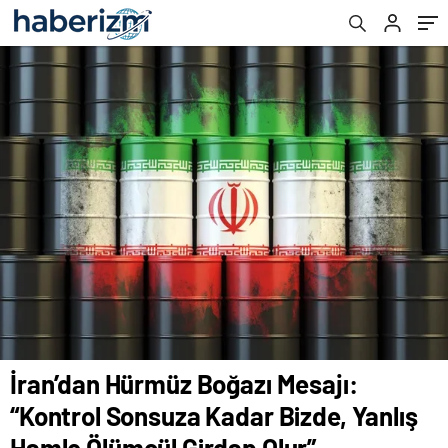
Girdap Olur”
İran’dan Hürmüz Boğazı Mesajı:
“Kontrol Sonsuza Kadar Bizde, Yanlış
Hamle Ölümcül Girdap Olur”