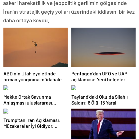
askeri hareketlilik ve jeopolitik gerilimin gölgesinde
İran’ın stratejik geçiş yolları üzerindeki iddiasını bir kez
daha ortaya koydu.
ABD’nin Utah eyaletinde
Pentagon’dan UFO ve UAP
orman yangınına müdahale
açıklaması: Yeni belgeler
eden helikopter düştü
kamuoyuyla paylaşıldı
Mekke Ortak Savunma
Tayland’daki Okulda Silahlı
Anlaşması uluslararası
Saldırı: 6 Ölü, 15 Yaralı
basında geniş yankı uyandırdı
Trump’tan İran Açıklaması:
Müzakereler İyi Gidiyor,
Anlaşma Sağlanabilir