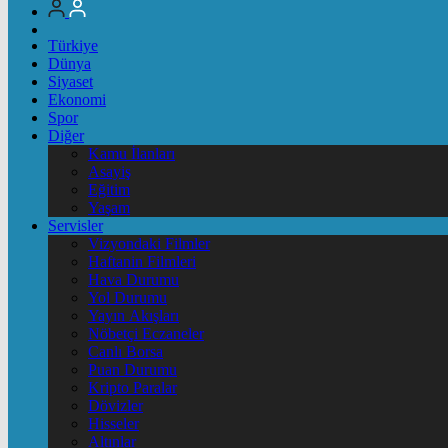
Türkiye
Dünya
Siyaset
Ekonomi
Spor
Diğer
Kamu İlanları
Asayiş
Eğitim
Yaşam
Servisler
Vizyondaki Filmler
Haftanin Filmleri
Hava Durumu
Yol Durumu
Yayın Akışları
Nöbetçi Eczaneler
Canlı Borsa
Puan Durumu
Kripto Paralar
Dövizler
Hisseler
Altınlar