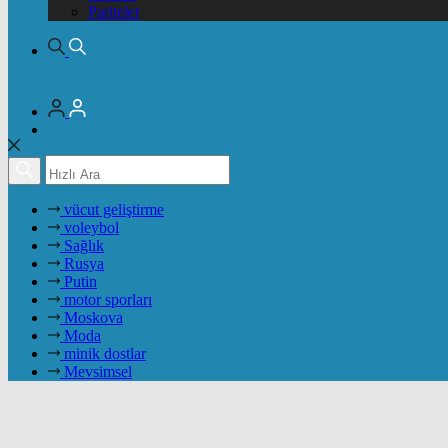
Pariteler
vücut geliştirme
voleybol
Sağlık
Rusya
Putin
motor sporları
Moskova
Moda
minik dostlar
Mevsimsel