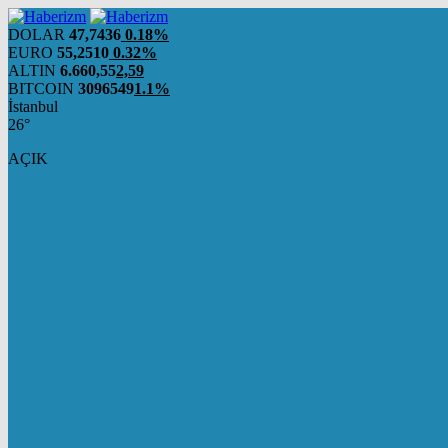
DOLAR
47,7436
0.18%
EURO
55,2510
0.32%
ALTIN
6.660,55
2,59
BITCOIN
3096549
1.1%
İstanbul
26°
AÇIK