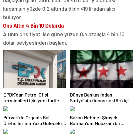
başlayan gram altın, saat 09.40 itibarıyla önceki
kapanışın yüzde 0,2 altında 5 bin 419 liradan alıcı
buluyor.
Ons Altın 4 Bin 10 Dolarda
Altının ons fiyatı ise güne yüzde 0,4 azalışla 4 bin 10
dolar seviyesinden başladı.
EPDK’dan Petrol Ofisi
Dünya Bankası’ndan
terminalleri için yeni tarife
Suriye’nin finans sektörü için
kararı
100 milyon dolarlık hibe
Pervari’de Organik Bal
Bakan Mehmet Şimşek
Üreticilerinin Yüzü Gülecek:
Batman’da: Muazzam bir
Bu Yıl Rekolte İyi Seviyede
hizmet fırtınası var
Bekleniyor