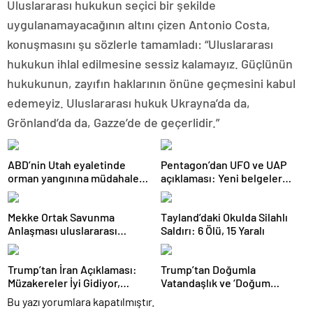
Uluslararası hukukun seçici bir şekilde
uygulanamayacağının altını çizen Antonio Costa,
konuşmasını şu sözlerle tamamladı: “Uluslararası
hukukun ihlal edilmesine sessiz kalamayız. Güçlünün
hukukunun, zayıfın haklarının önüne geçmesini kabul
edemeyiz. Uluslararası hukuk Ukrayna’da da,
Grönland’da da, Gazze’de de geçerlidir.”
ABD’nin Utah eyaletinde
Pentagon’dan UFO ve UAP
orman yangınına müdahale
açıklaması: Yeni belgeler
eden helikopter düştü
kamuoyuyla paylaşıldı
Mekke Ortak Savunma
Tayland’daki Okulda Silahlı
Anlaşması uluslararası
Saldırı: 6 Ölü, 15 Yaralı
basında geniş yankı uyandırdı
Trump’tan İran Açıklaması:
Trump’tan Doğumla
Müzakereler İyi Gidiyor,
Vatandaşlık ve ‘Doğum
Anlaşma Sağlanabilir
Turizmi’ Kararnamesi
Bu yazı yorumlara kapatılmıştır.