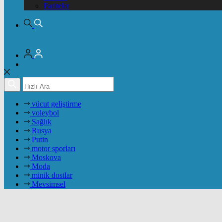
Pariteler
vücut geliştirme
voleybol
Sağlık
Rusya
Putin
motor sporları
Moskova
Moda
minik dostlar
Mevsimsel