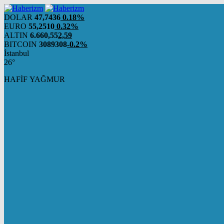
DOLAR
47,7436
0.18%
EURO
55,2510
0.32%
ALTIN
6.660,55
2,59
BITCOIN
3089308
-0.2%
İstanbul
26°
HAFİF YAĞMUR