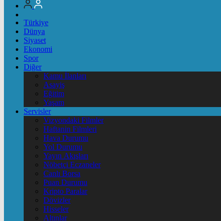
Türkiye
Dünya
Siyaset
Ekonomi
Spor
Diğer
Kamu İlanları
Asayiş
Eğitim
Yaşam
Servisler
Vizyondaki Filmler
Haftanin Filmleri
Hava Durumu
Yol Durumu
Yayın Akışları
Nöbetçi Eczaneler
Canlı Borsa
Puan Durumu
Kripto Paralar
Dövizler
Hisseler
Altınlar